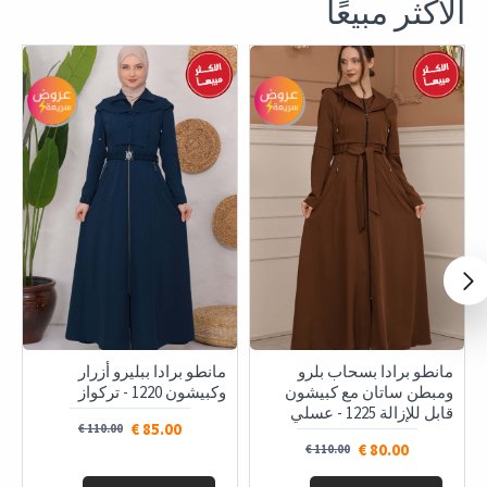
الأكثر مبيعًا
مانطو برادا بسحاب بلرو
مانطو برادا ببليرو أزرار
ومبطن ساتان مع كبيشون
وكبيشون 1220 - تركواز
قابل للإزالة 1225 - عسلي
85.00 €
110.00 €
80.00 €
110.00 €