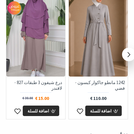
1242 مانطو جاكوار كبسون -
درع شيفون 3 طبقات 827 -
فضي
لافندر
15.00 €
110.00 €
30.00 €
اضافة للسلة
اضافة للسلة