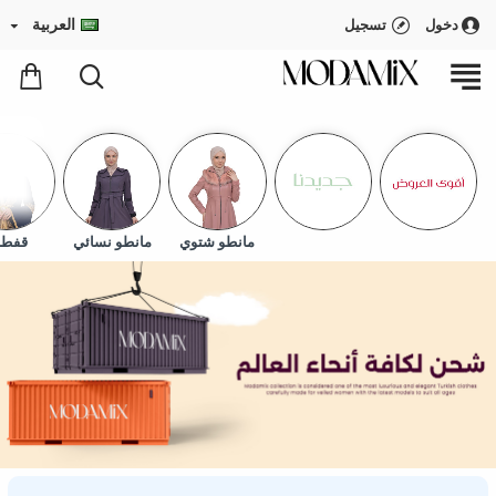
العربية
دخول
تسجيل
مانطو شتوي
مانطو نسائي
قفطا